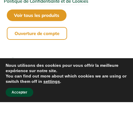
Politique de Confidentialité et de Cookies
Voir tous les produits
Ouverture de compte
Nous utilisons des cookies pour vous offrir la meilleure
expérience sur notre site.
You can find out more about which cookies we are using or
switch them off in
settings
.
Accepter
Tout droit réservé | Outillage de la Capitale 2022
Conception site Web –
Yankee Media