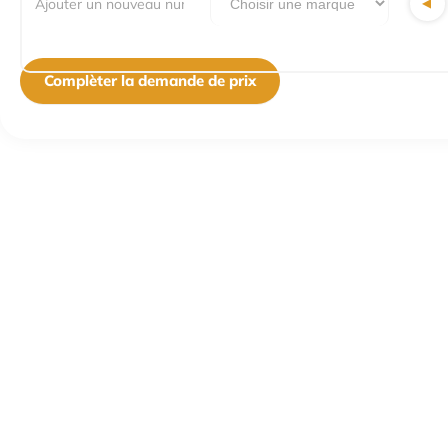
▼
Complèter la demande de prix